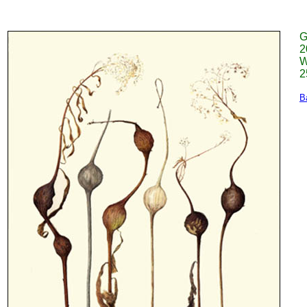
G
2
W
2
B